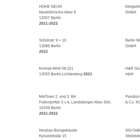
HOHE NEUN
Klingsö
Neuköllnische Allee 9
GmbH
12057 Berlin
2021-2022
Schönstr. 9 + 10
Berlin 
13086 Berlin
GmbH
2022
Konrad-Wolf-Str.101
H&R Gru
13055 Berlin-Lichtenberg
2021
mbH
MidTown 2. und 3. BA
Pandion 
Pufendorfstr. 5 c-k, Landsberger Allee 30A,
& Co. K
10249 Berlin
2021-2022
Neubau Bürogebäude
SGI Ost
Kynaststraße 15
Streletz