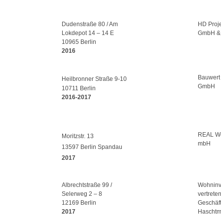
Dudenstraße 80 / Am
HD Proj
Lokdepot 14 – 14 E
GmbH & 
10965 Berlin
2016
Bauwert 
Heilbronner Straße 9-10
GmbH
10711 Berlin
2016-2017
REAL Wo
Moritzstr. 13
mbH
13597 Berlin Spandau
2017
Albrechtstraße 99 /
Wohninv
Selerweg 2 – 8
vertrete
12169 Berlin
Geschäft
2017
Haschtm