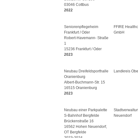
03046 Cottbus
2022
Seniorenpflegeheim
FFIRE Healthc
Frankfurt / Oder
GmbH
Robert-Havemann- Straße
1
15236 Frankfurt / Oder
2023
Neubau Dreifeldsporthalle
Landkreis Obe
Oranienburg
Albert-Buchmann-Str. 15
16515 Oranienburg
2023
Neubau einer Parkpalette
Stadtverwaltu
S-Bahnhof Bergfelde
Neuendorf
Brückenstraße 16
16562 Hohen Neuendorf,
OT Bergfelde
2023-2024