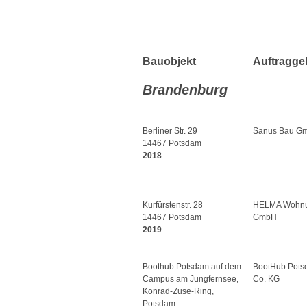
Bauobjekt
Auftragge
Brandenburg
Berliner Str. 29
Sanus Bau G
14467 Potsdam
2018
Kurfürstenstr. 28
HELMA Wohn
14467 Potsdam
GmbH
2019
Boothub Potsdam auf dem
BootHub Pot
Campus am Jungfernsee,
Co. KG
Konrad-Zuse-Ring,
Potsdam