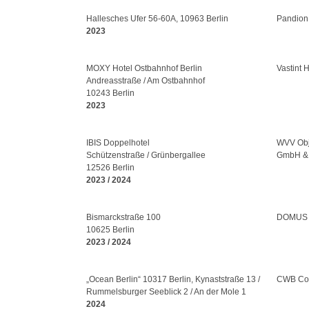
Hallesches Ufer 56-60A, 10963 Berlin
Pandion
2023
MOXY Hotel Ostbahnhof Berlin
Vastint H
Andreasstraße / Am Ostbahnhof
10243 Berlin
2023
IBIS Doppelhotel
WVV Obj
Schützenstraße / Grünbergallee
GmbH &
12526 Berlin
2023 / 2024
Bismarckstraße 100
DOMUS
10625 Berlin
2023 / 2024
„Ocean Berlin“ 10317 Berlin, Kynaststraße 13 /
CWB Cor
Rummelsburger Seeblick 2 / An der Mole 1
2024