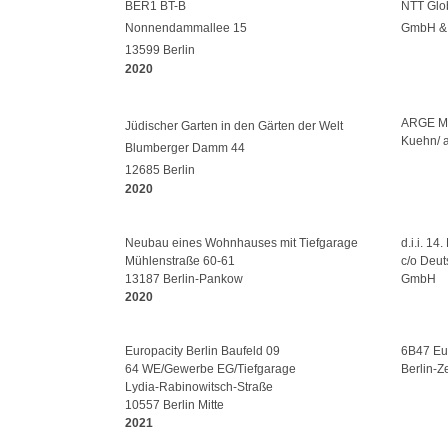
BER1 BT-B
NTT Glo
Nonnendammallee 15
GmbH &
13599 Berlin
2020
ARGE Man
Jüdischer Garten in den Gärten der Welt
Kuehn/ 
Blumberger Damm 44
12685 Berlin
2020
Neubau eines Wohnhauses mit Tiefgarage
d.i.i. 1
Mühlenstraße 60-61
c/o Deut
13187 Berlin-Pankow
GmbH
2020
Europacity Berlin Baufeld 09
6B47 Eu
64 WE/Gewerbe EG/Tiefgarage
Berlin-Z
Lydia-Rabinowitsch-Straße
10557 Berlin Mitte
2021