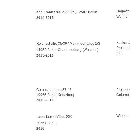
Degewo 
Karl-Frank-Straße 33, 35, 12587 Berlin
Wohnun
2014-2015
Becker &
Reichsstraße 35/36 / Meiningenallee 1/3
Projekt
14052 Berlin-Charlottenburg (Westend)
KG.
2015-2016
Columbiadamm 37-43
Projektg
10965 Berlin-Kreuzberg
Columb
2015-2016
Windobo
Landsberger Allee 230
10367 Berlin
2016