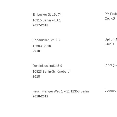
PM Proj
Einbecker Straße 74
Co. KG
10315 Berlin – BA 1
2017-2018
Upfront 
Köpenicker Str. 302
GmbH
12683 Berlin
2018
Pinel g
Dominicusstraße 5-9
10823 Berlin-Schöneberg
2018
degewo
Feuchtwanger Weg 1 – 11 12353 Berlin
2018-2019