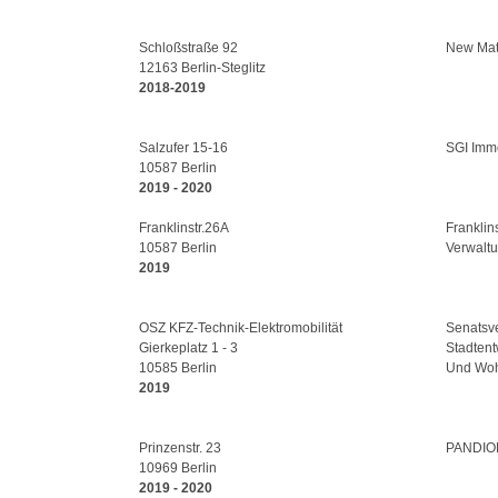
Schloßstraße 92
New Matc
12163 Berlin-Steglitz
2018-2019
Salzufer 15-16
SGI Imm
10587 Berlin
2019 - 2020
Franklinstr.26A
Franklins
10587 Berlin
Verwal
2019
OSZ KFZ-Technik-Elektromobilität
Senatsve
Gierkeplatz 1 - 3
Stadtent
10585 Berlin
Und Woh
2019
Prinzenstr. 23
PANDIO
10969 Berlin
2019 - 2020