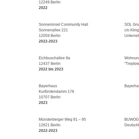
12249 Berlin
2022
Sonneninsel Community Hall
SOL Gru
Sonnenallee 221
c/o Klin
12059 Berlin
Unterne
2022-2023
Eichbuschallee 9a
Wohnung
12437 Berlin
"Trepto
2022 bis 2023
Bayerhaus
Bayerha
Kurfürstendamm 178
10707 Berlin
2023
Münsterberger Weg 91 – 95
BUWOG 
12621 Berlin
Deutsch
2022-2023