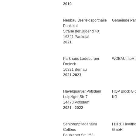
2019
Neubau Dreifeldsporthalle
Gemeinde Pan
Panketal
Straße der Jugend 40
16341 Panketal
2021
Parkhaus Ladeburger
WOBAU mbH 
Dreieck
16321 Bernau
2021-2023
Havelquartier Potsdam
HQP Block G 
Leipziger Str. 7
KG
14473 Potsdam
2021 - 2022
Seniorenpflegeheim
FFIRE Healthc
Cottbus
GmbH
Bautzener Str. 153