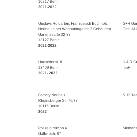
10317 Berlin
2021-2022
Gustavs Hofgärten, Französisch Buchholz
G+H Gar
Neubau einer Wohnanlage mit 3 Gebäuden
GmbH&
Gartenstraße 32-33
13127 Berlin
2021-2022
Hausotterstr. 8
H & R Gr
13409 Berlin
mbH
2021- 2022
Factory Neubau
S+P Rea
Rheinsberger Str. 76/77
10115 Berlin
2022
Polizeidirektion 4
Siemen
Gallwitzstr. 87