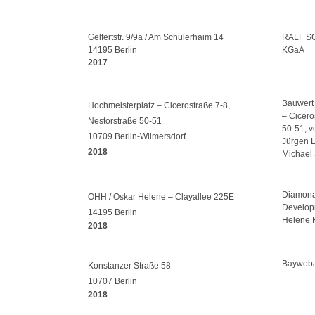
Gelfertstr. 9/9a / Am Schülerhaim 14
RALF S
14195 Berlin
KGaA
2017
Bauwert
Hochmeisterplatz – Cicerostraße 7-8,
– Cicero
Nestorstraße 50-51
50-51, v
10709 Berlin-Wilmersdorf
Jürgen L
2018
Michael
Diamona
OHH / Oskar Helene – Clayallee 225E
Develop
14195 Berlin
Helene 
2018
Baywob
Konstanzer Straße 58
10707 Berlin
2018