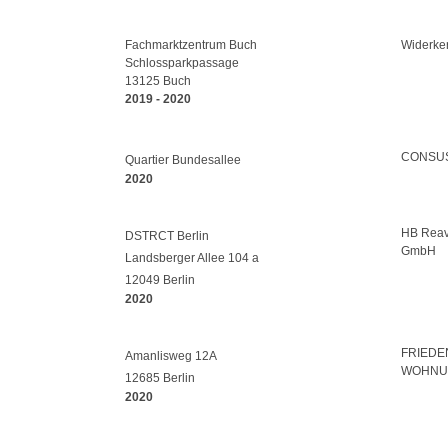
Fachmarktzentrum Buch
Widerke
Schlossparkpassage
13125 Buch
2019 - 2020
CONSUS
Quartier Bundesallee
2020
HB Reav
DSTRCT Berlin
GmbH
Landsberger Allee 104 a
12049 Berlin
2020
FRIED
Amanlisweg 12A
WOHNU
12685 Berlin
2020